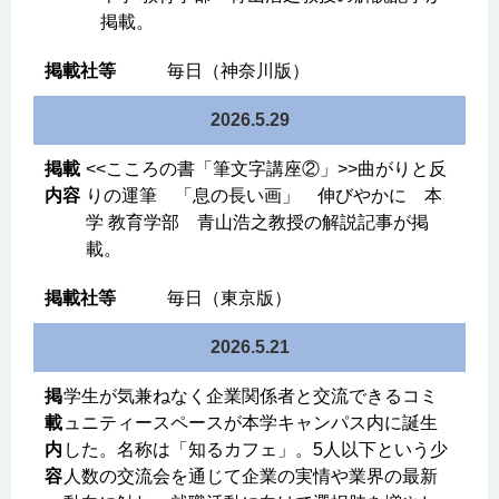
掲載。
毎日（神奈川版）
2026.5.29
<<こころの書「筆文字講座②」>>曲がりと反
りの運筆 「息の長い画」 伸びやかに 本
学 教育学部 青山浩之教授の解説記事が掲
載。
毎日（東京版）
2026.5.21
学生が気兼ねなく企業関係者と交流できるコミ
ュニティースペースが本学キャンパス内に誕生
した。名称は「知るカフェ」。5人以下という少
人数の交流会を通じて企業の実情や業界の最新