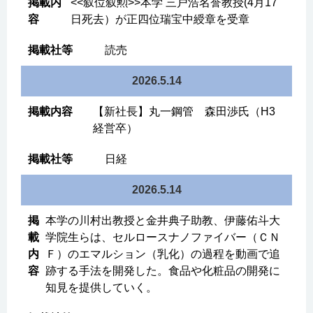
<<叙位叙勲>>本学 三戸浩名誉教授(4月17
日死去）が正四位瑞宝中綬章を受章
読売
2026.5.14
【新社長】丸一鋼管 森田渉氏（H3
経営卒）
日経
2026.5.14
本学の川村出教授と金井典子助教、伊藤佑斗大
学院生らは、セルロースナノファイバー（ＣＮ
Ｆ）のエマルション（乳化）の過程を動画で追
跡する手法を開発した。食品や化粧品の開発に
知見を提供していく。