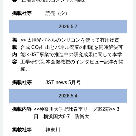
読売（夕）
2026.5.7
<< 太陽光パネルのシリコンを使って有用物質
合成 CO₂排出とパネル廃棄の問題を同時解決可
能>>JST事業で推進中の研究成果に関して本学
工学研究院 本倉健教授のインタビュー記事が掲
載。
JST news 5月号
2026.5.4
<<神奈川大学野球春季リーグ戦2部>> 3
日 横浜国大8-7 防衛大
神奈川