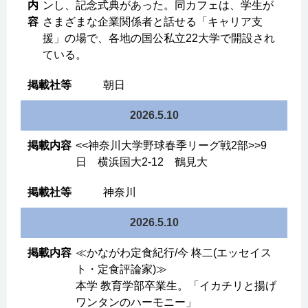
ンし、記念式典があった。同カフェは、学生が
さまざまな企業関係者と話せる「キャリア支
援」の場で、各地の国公私立22大学で開設され
ている。
朝日
2026.5.10
<<神奈川大学野球春季リーグ戦2部>>9
日 横浜国大2-12 鶴見大
神奈川
2026.5.10
≪かながわ定食紀行/今 柊二(エッセイス
ト・定食評論家)≫
本学 教育学部卒業生。「イカチリと揚げ
ワンタンのハーモニー」