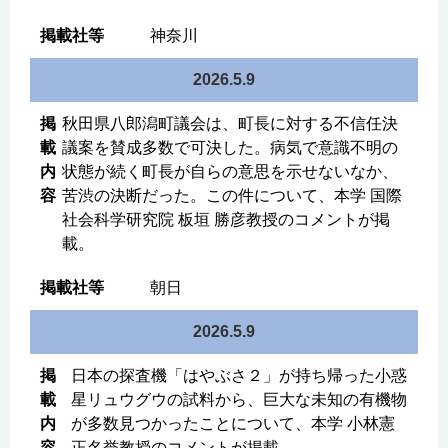
神奈川
2026.5.9
秋田県八郎潟町議会は、町長に対する不信任決
議案を賛成多数で可決した。病気で意識不明の
状態が続く町長が自らの意思を示せないなか、
苦渋の決断だった。この件について、本学 国際
社会科学研究院 板垣 勝彦教授のコメントが掲
載。
朝日
2026.5.9
日本の探査機「はやぶさ２」が持ち帰った小惑
星リュウグウの試料から、巨大な未知の有機物
が多数見つかったことについて、本学 小林憲
正名誉教授のコメントが掲載