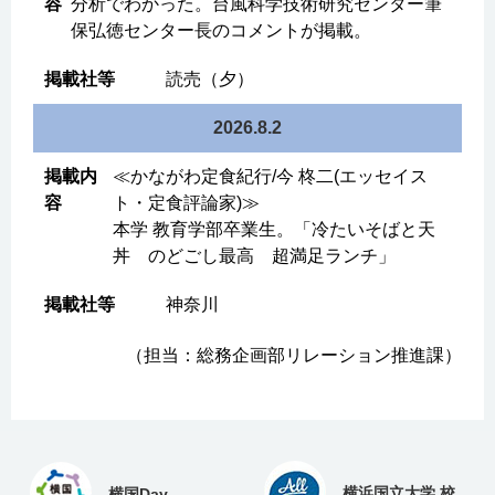
分析でわかった。台風科学技術研究センター筆
保弘徳センター長のコメントが掲載。
読売（夕）
2026.8.2
≪かながわ定食紀行/今 柊二(エッセイス
ト・定食評論家)≫
本学 教育学部卒業生。「冷たいそばと天
丼 のどごし最高 超満足ランチ」
神奈川
（担当：総務企画部リレーション推進課）
横浜国立大学 校
横国Day