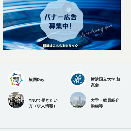
横浜国立大学 校
横国Day
友会
YNUで働きたい
大学・教員紹介
方（求人情報）
動画等