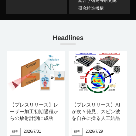
総合学術高等研究院
研究推進機構
Headlines
【プレスリリース】レ
【プレスリリース】AI
ーザー加工初期過程か
が次々発見、スピン波
らの放射計測に成功
を自在に操る人工結晶
2026/7/31
2026/7/29
研究
研究