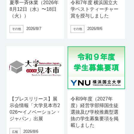
夏季⼀⻫休業（2026年
令和7年度 横浜国立大
8⽉12⽇（水）〜18⽇
学ベストティーチャー
（火））
賞を授与しました
2026/8/7
2026/8/6
その他
その他
【プレスリリース】展
令和9年度（2027年
示会情報「大学見本市2
度）経営学部帰国生徒
026〜イノベーション・
選抜及び学校推薦型選
ジャパン」出展
抜の学生募集要項を掲
載しました
2026/8/6
広報