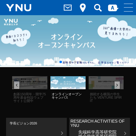
々』
創基150周年・開学75
オンラインオープン
挑戦する横国の学生
未来
周年基金特設ウェブ
キャンパス
たち VENTURE SPIR
研究
サイト公開中
IT
RESEARCH ACTIVITIES OF
学長ビジョン2026
YNU
先端科学高等研究院