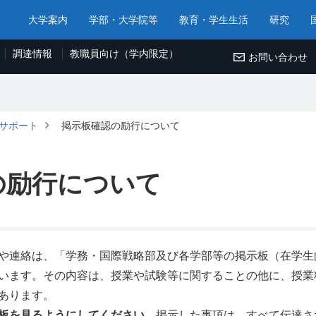
大学案内
学部・大学院等
教育・学生生活
研究
調達情報
教職員向け（学内限定）
お問い合わせ
サポート
掲示板確認の励行について
の励行について
や連絡は、「学務・国際戦略部及び各学部等の掲示板（在学生
います。その内容は、授業や試験等に関することの他に、授業
あります。
板を見るようにしてください。
掲示した事項は、すべて伝達さ