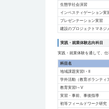
生態学社会演習
インベスティゲーション実
プレゼンテーション実習
建設のプロジェクトマネジ
実践・就業体験志向科目
実践・就業体験を通して、仕
科目名
地域課題実習I・II
学外活動（教育ボランティ
教育実習I～V
実習・事前、事後指導
初等フィールドワーク研究