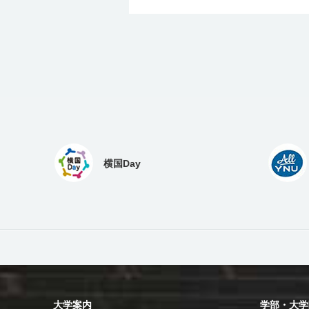
横国Day
大学案内
学部・大学