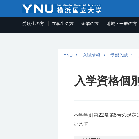
受験生の方
在学生の方
企業の方
地域・一般の方
YNU
入試情報
学部入試
入学資格個
本学学則第22条第8号の規
います。