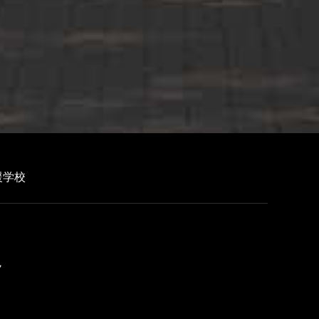
援学校
ク