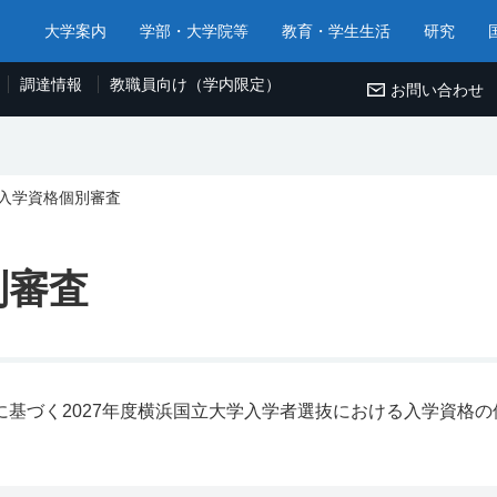
大学案内
学部・大学院等
教育・学生生活
研究
調達情報
教職員向け（学内限定）
お問い合わせ
入学資格個別審査
別審査
定に基づく2027年度横浜国立大学入学者選抜における入学資格