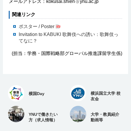
メールアドレス：kokusai.shien
ynu.ac.jp
関連リンク
ポスター / Poster
Invitation to KABUKI 歌舞伎への誘い：歌舞伎っ
てなに？
(担当：学務・国際戦略部グローバル推進課留学生係)
横浜国立大学 校
横国Day
友会
YNUで働きたい
大学・教員紹介
方（求人情報）
動画等