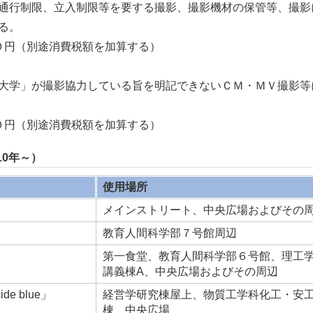
通行制限、立入制限等を要する撮影、撮影機材の保管等、撮影
る。
円（別途消費税額を加算する）
大学」が撮影協力している旨を明記できないＣＭ・ＭＶ撮影等
円（別途消費税額を加算する）
10年～）
使用場所
メインストリート、中央広場およびその
教育人間科学部７号館周辺
第一食堂、教育人間科学部６号館、理工
講義棟A、中央広場およびその周辺
e blue」
経営学研究棟屋上、物質工学科化工・安
棟、中央広場