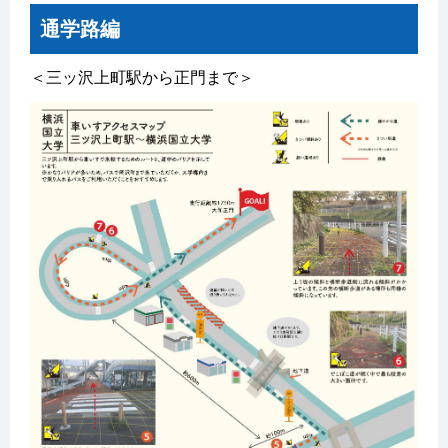
通学路編
＜三ッ沢上町駅から正門まで＞