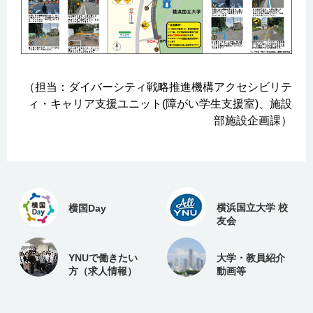
（担当：ダイバーシティ戦略推進機構アクセシビリテ
ィ・キャリア支援ユニット(障がい学生支援室)、施設
部施設企画課）
横浜国立大学 校
横国Day
友会
YNUで働きたい
大学・教員紹介
方（求人情報）
動画等