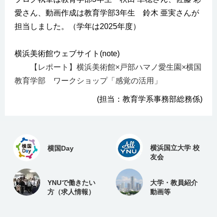
愛さん、動画作成は教育学部3年生
鈴木 亜実
さんが
担当しました。（学年は2025年度）
横浜美術館ウェブサイト(note)
【レポート】横浜美術館×戸部ハマノ愛生園×横国
教育学部 ワークショップ「感覚の活用」
(担当：教育学系事務部総務係)
横浜国立大学 校
横国Day
友会
YNUで働きたい
大学・教員紹介
方（求人情報）
動画等