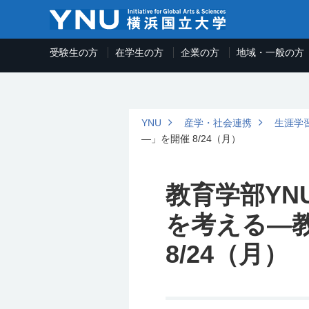
受験生の方
在学生の方
企業の方
地域・一般の方
YNU
産学・社会連携
生涯学
―」を開催 8/24（月）
教育学部Y
を考える―
8/24（月）