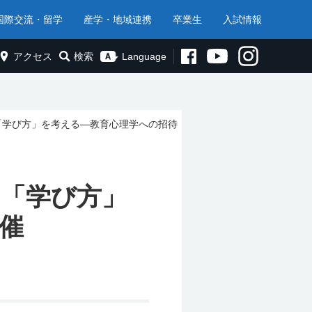
国際交流・留学
産学・地域連携
卒業生
入試情報
アクセス
検索
Language
「学び方」を考える―教育心理学への招待
ら「学び方」
催