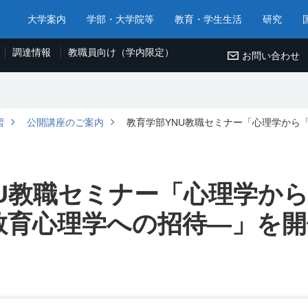
大学案内
学部・大学院等
教育・学生生活
研究
調達情報
教職員向け（学内限定）
お問い合わせ
習
公開講座のご案内
教育学部YNU教職セミナー「心理学から
NU教職セミナー「心理学か
教育心理学への招待―」を開