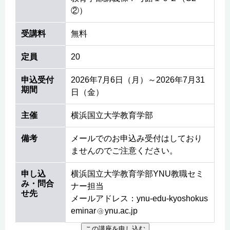
②）
受講料
無料
定員
20
申込受付
2026年7月6日（月）～2026年7月31
期間
日（金）
主催
横浜国立大学教育学部
備考
メールでのお申込み受付はしており
ませんのでご注意ください。
申し込
横浜国立大学教育学部YNU教職セミ
み・問合
ナー担当
せ先
メールアドレス：ynu-edu-kyoshokus
eminar
ynu.ac.jp