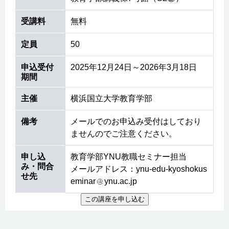
受講料
無料
定員
50
申込受付
2025年12月24日～2026年3月18日
期間
主催
横浜国立大学教育学部
備考
メールでのお申込み受付はしており
ませんのでご注意ください。
申し込
教育学部YNU教職セミナー担当
み・問合
メールアドレス：ynu-edu-kyoshokus
せ先
eminar
ynu.ac.jp