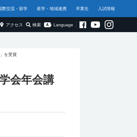
国際交流・留学
産学・地域連携
卒業生
入試情報
アクセス
検索
Language
賞」を受賞
宙学会年会講