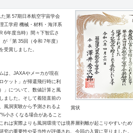
された第 57期日本航空宇宙学会
理工学府 機械・材料・海洋系
（R 6年度当時）間々下智広さ
）が「第 35回（令和 7年度）
を受賞しました。
は、JAXAやメーカが現在
ロケット」が帰還飛行時に利
）」について、数値計算と風
しました。そして着陸直前の
、風洞実験から予測されるよ
賞状
7%小さくなる場合があること
これは実際よりも風洞環境では境界層剥離が起こりやすいため
研究の重要性や妥当性が評価され、今回の入賞に至りました。