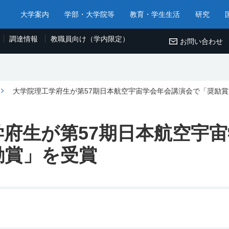
大学案内
学部・大学院等
教育・学生生活
研究
調達情報
教職員向け（学内限定）
お問い合わせ
大学院理工学府生が第57期日本航空宇宙学会年会講演会で「奨励
学府生が第57期日本航空宇
励賞」を受賞