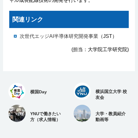
ャル成長配線技術の開発を行います。
関連リンク
次世代エッジAI半導体研究開発事業
（JST）
(担当：大学院工学研究院)
横浜国立大学 校
横国Day
友会
YNUで働きたい
大学・教員紹介
方（求人情報）
動画等