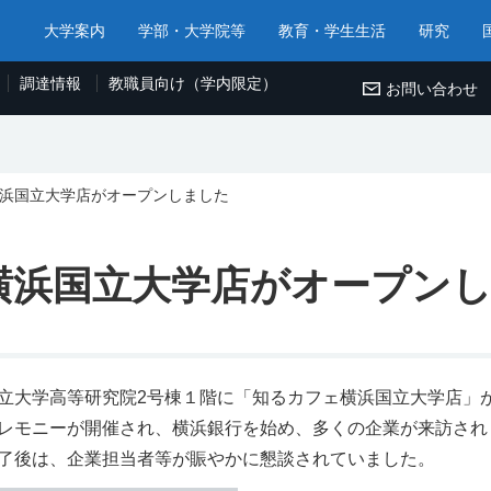
大学案内
学部・大学院等
教育・学生生活
研究
調達情報
教職員向け（学内限定）
お問い合わせ
浜国立大学店がオープンしました
横浜国立大学店がオープン
大学高等研究院2号棟１階に「知るカフェ横浜国立大学店」
レモニーが開催され、横浜銀行を始め、多くの企業が来訪され
了後は、企業担当者等が賑やかに懇談されていました。