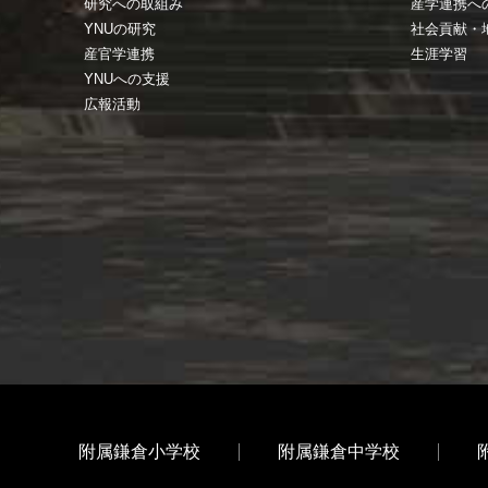
研究への取組み
産学連携へ
YNUの研究
社会貢献・
産官学連携
生涯学習
YNUへの支援
広報活動
附属鎌倉小学校
附属鎌倉中学校