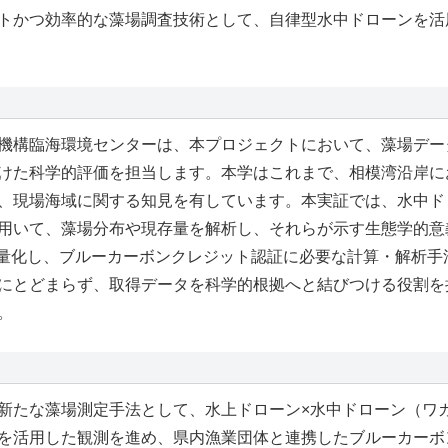
トかつ効率的な藻場調査技術として、自律型水中ドローンを活
機構臨海環境センターは、本プロジェクトにおいて、藻場デー
けた科学的評価を担当します。本学はこれまで、相模湾沿岸に
、現場海域に関する知見を有しています。本実証では、水中ド
用いて、藻場分布や現存量を解析し、それらが示す生態学的意
定量化し、ブルーカーボンクレジット認証に必要な計算・解析手
にとどまらず、取得データを科学的根拠へと結びつける役割を
。
たな藻場測定手法として、水上ドローン×水中ドローン（ワ
を活用した観測を進め、県内漁業団体と連携したブルーカーボ