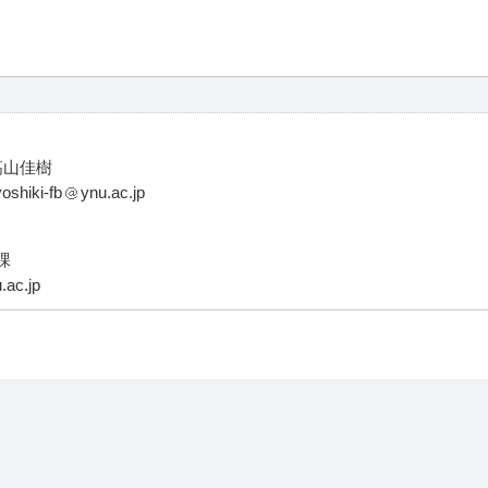
髙⼭佳樹
hiki-fb
ynu.ac.jp
課
.ac.jp