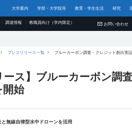
大学案内
学部・大学院等
教育・学生生活
研究
調達情報
教職員向け（学内限定）
お問い合わせ
プレスリリース一覧
ブルーカーボン調査・クレジット創出実
リース】ブルーカーボン調
を開始
式会社と無線自律型水中ドローンを活用