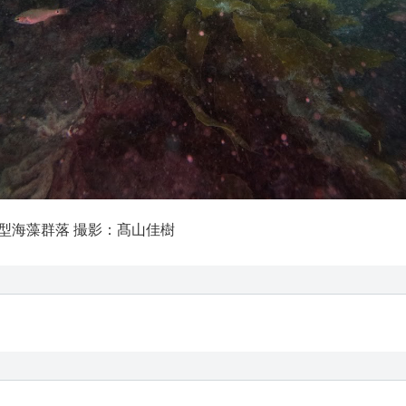
型海藻群落 撮影：髙山佳樹