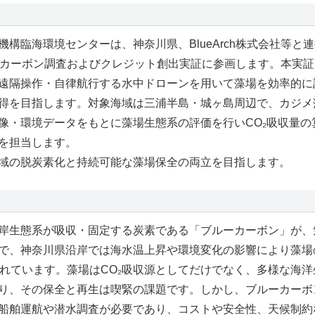
構臨海環境センターは、神奈川県、BlueArch株式会社等と
ーカーボン調査およびクレジット創出実証に参画します。本実
遠隔操作・自律航行する水中ドローンを用いて藻場を効率的に
得を目指します。対象海域は三浦半島・城ヶ島周辺で、カジメ
像・環境データをもとに藻場生態系の評価を行いCO₂吸収量の
を担当します。
域の脱炭素化と持続可能な藻場保全の両立を目指します。
岸生態系が吸収・固定する炭素である「ブルーカーボン」が、
で、神奈川県沿岸では海水温上昇や環境変化の影響により藻場
されています。藻場はCO₂吸収源としてだけでなく、多様な海
り、その保全と再生は喫緊の課題です。しかし、ブルーカーボ
船舶運航や潜水調査が必要であり、コストや安全性、天候制約