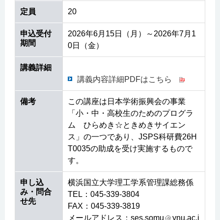
定員
20
申込受付
2026年6月15日（月）～2026年7月1
期間
0日（金）
講義詳細
講義内容詳細PDFはこちら
備考
この講座は日本学術振興会の事業
「小・中・高校生のためのプログラ
ム ひらめき☆ときめきサイエン
ス」の一つであり、JSPS科研費26H
T0035の助成を受け実施するもので
す。
申し込
横浜国立大学理工学系管理課総務係
み・問合
TEL：045-339-3804
せ先
FAX：045-339-3819
メールアドレス：ses.somu
ynu.ac.j