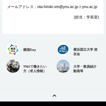
メールアドレス：ota-hiroki-xm@ynu.ac.jp
ynu.ac.jp
(担当：学長室)
横浜国立大学 校
横国Day
友会
YNUで働きたい
大学・教員紹介
方（求人情報）
動画等