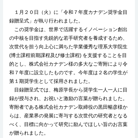
１月２０日（火）に「令和７年度カナデン奨学金目
録贈呈式」が執り行われました。
この奨学金は、世界で活躍するイノベーション創出
の中核を目指す先鋭的な若手研究者を養成するため、
次世代を担う向上心に満ちた学業優秀な理系大学院生
(博士課程前期課程及び修士課程) を支援することを目
的とし、株式会社カナデン様の多大なご寄附により令
和７年度に設立したものです。今年度は２名の学生が
第１期奨学生として採用されました。
目録贈呈式では、梅原学長から奨学生一人一人に目
録が授与され、お祝いと激励の言葉が贈られました。
寄附者である株式会社カナデン取締役の黒田暢彦様か
らは、産業界の発展に寄与する次世代の研究者となる
べく、目標に向かって研究に励んでほしい旨のお言葉
が贈られました。