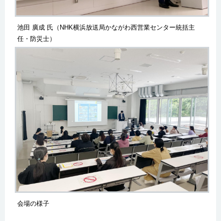
池田 廣成 氏（NHK横浜放送局かながわ西営業センター統括主
任・防災士）
会場の様子