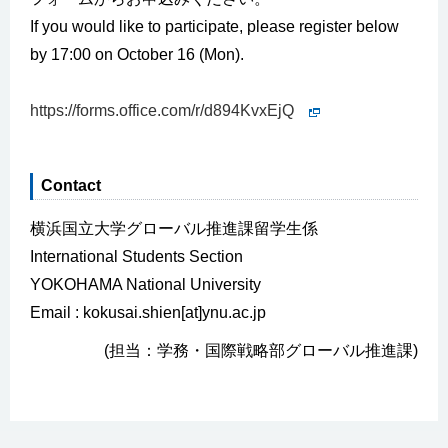
If you would like to participate, please register below
by 17:00 on October 16 (Mon).
https://forms.office.com/r/d894KvxEjQ
Contact
横浜国立大学グローバル推進課留学生係
International Students Section
YOKOHAMA National University
Email : kokusai.shien[at]ynu.ac.jp
(担当：学務・国際戦略部グローバル推進課)