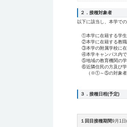
２．接種対象者
以下に該当し、本学での
①
本学に在籍する学生
②
本学に在籍する教職
③
本学の附属学校に在
④
本学キャンパス内で
⑤
地域の教育機関の学
⑥
近隣住民の方及び学
（※①～⑤の対象者を
３．接種日程(予定)
１回目接種期間
9月1日