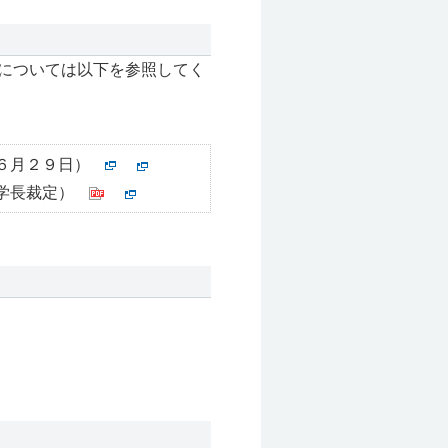
については以下を参照してく
６月２９日）
学長裁定）