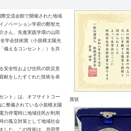
市国際交流会館で開催された
地域
イノベーション学府の鄭智允
介さん、先進実践学環の山田
安全学会技術賞（小規模太陽光
「備えるコンセント」）を共
る安全性および住民の防災意
貢献をしたすぐれた技術を表
セント」は、オフサイトコー
賞状
各地に整備されている小規模太陽
電力停電時に地域住民が利用
時の孤立対策として地域社会
ました。この技術は、共同受