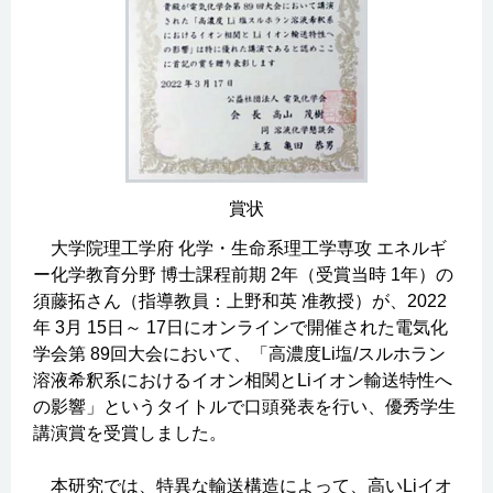
賞状
大学院理工学府 化学・生命系理工学専攻 エネルギ
ー化学教育分野 博士課程前期 2年（受賞当時 1年）の
須藤拓さん（指導教員：上野和英 准教授）が、2022
年 3月 15日～ 17日にオンラインで開催された電気化
学会第 89回大会において、「高濃度Li塩/スルホラン
溶液希釈系におけるイオン相関とLiイオン輸送特性へ
の影響」というタイトルで口頭発表を行い、優秀学生
講演賞を受賞しました。
本研究では、特異な輸送構造によって、高いLiイオ