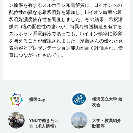
ン輸率を有するスルホラン系電解質に、Liイオンへの
配位性の異なる希釈溶媒を添加し、Liイオン輸率の希
釈溶媒濃度依存性を調査しました。その結果、希釈溶
媒のLi塩の配位性の違いが、特異な輸送構造を有する
スルホラン系電解液であっても、Liイオン輸率に影響
を与えることが確認されました。須藤さんの優れた発
表内容とプレゼンテーション能力が高く評価され、受
賞につながったものです。
横浜国立大学 校
横国Day
友会
YNUで働きたい
大学・教員紹介
方（求人情報）
動画等