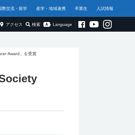
国際交流・留学
産学・地域連携
卒業生
入試情報
アクセス
検索
Language
turer Award」を受賞
ciety