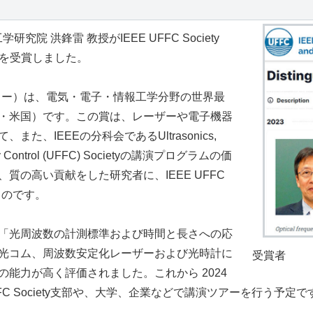
研究院 洪鋒雷 教授がIEEE UFFC Society
 Awardを受賞しました。
イー）は、電気・電子・情報工学分野の世界最
・米国）です。この賞は、レーザーや電子機器
た、IEEEの分科会であるUltrasonics,
uency Control (UFFC) Societyの講演プログラムの価
質の高い貢献をした研究者に、IEEE UFFC
るものです。
「光周波数の計測標準および時間と長さへの応
光コム、周波数安定化レーザーおよび光時計に
受賞者
能力が高く評価されました。これから 2024
FFC Society支部や、大学、企業などで講演ツアーを行う予定で