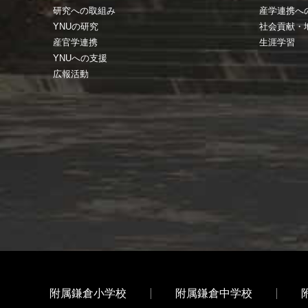
研究への取組み
産学連携へ
YNUの研究
社会貢献・
産官学連携
生涯学習
YNUへの支援
広報活動
附属鎌倉小学校
附属鎌倉中学校