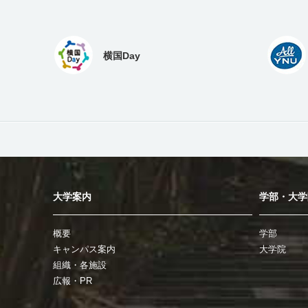
横国Day
大学案内
学部・大学
概要
学部
キャンパス案内
大学院
組織・各施設
広報・PR