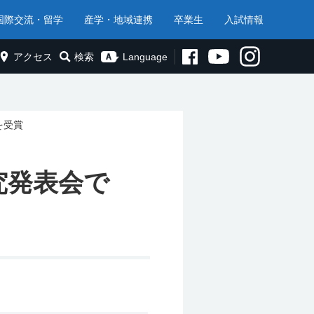
国際交流・留学
産学・地域連携
卒業生
入試情報
アクセス
検索
Language
を受賞
究発表会で