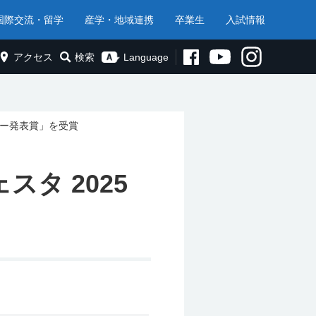
国際交流・留学
産学・地域連携
卒業生
入試情報
アクセス
検索
Language
スター発表賞」を受賞
スタ 2025