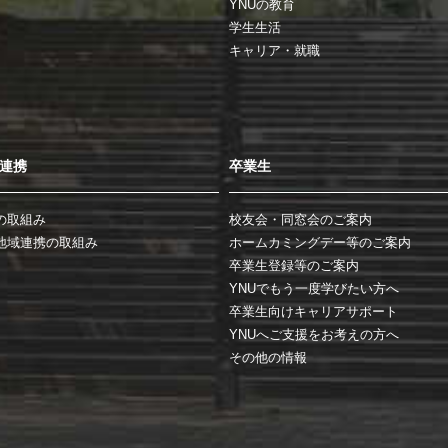
YNUの教育
学生生活
キャリア・就職
連携
卒業生
の取組み
校友会・同窓会のご案内
地域連携の取組み
ホームカミングデー等のご案内
卒業生登録等のご案内
YNUでもう一度学びたい方へ
卒業生向けキャリアサポート
YNUへご支援をお考えの方へ
その他の情報