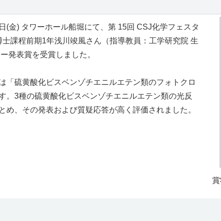
 24日(金) タワーホール船堀にて、第 15回 CSJ化学フェスタ
 博士課程前期1年浅川竣風さん（指導教員：工学研究院 生
ター発表賞を受賞しました。
は「硫黄酸化ビスベンゾチエニルエテン類のフォトクロ
す。3種の硫黄酸化ビスベンゾチエニルエテン類の光反
とめ、その発表および質疑応答が高く評価されました。
賞