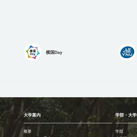
横国Day
大学案内
学部・大学
概要
学部