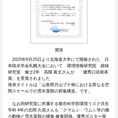
賞状
2025年9月25日より北海道大学にて開催された 日
本陸水学会札幌大会において 環境情報研究院 鏡味
研究室 修士2年 高階 眞丈さんが 「優秀口頭発表
賞」を受賞されました
発表タイトルは「山形県月山ブナ林における異なる空
間スケールでの雪氷藻類の群集構造」です。
なお同研究室に所属する都市科学部環境リスク共生
学科 4年の北岡 久苑さんも「クマムシ・ワムシ等の微
小動物と雪氷藻類の捕食-被食関係」優秀ポスター発